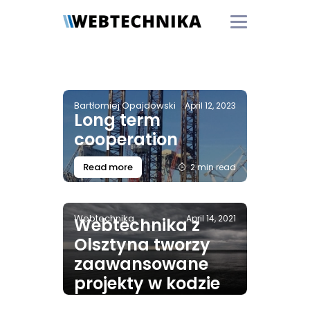
Bartłomiej Opajdowski
April 12, 2023
Long term
cooperation
Read more
2 min read
Webtechnika
April 14, 2021
Webtechnika z
Olsztyna tworzy
zaawansowane
projekty w kodzie
Python. „Stawiamy