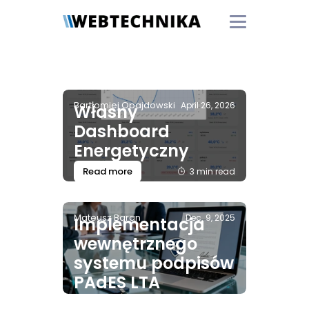
Bartłomiej Opajdowski
April 26, 2026
Własny
Dashboard
Energetyczny
Read more
3 min read
Mateusz Baran
Dec. 9, 2025
Implementacja
wewnętrznego
systemu podpisów
PAdES LTA
opartego na