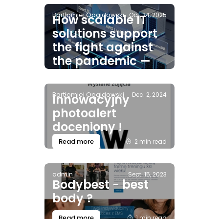
prywatnej
Bartłomiej Opajdowski
Oct. 24, 2025
How scalable IT
infrastrukturze PKI
solutions support
Webtechnika 2025
the fight against
Read more
5 min read
the pandemic —
the story of
collaboration with
Bartłomiej Opajdowski
Dec. 2, 2024
Innowacyjny
HSE
photoalert
Read more
2 min read
doceniony !
Read more
2 min read
admin
Sept. 15, 2023
Bodybest - best
body ?
Read more
1 min read